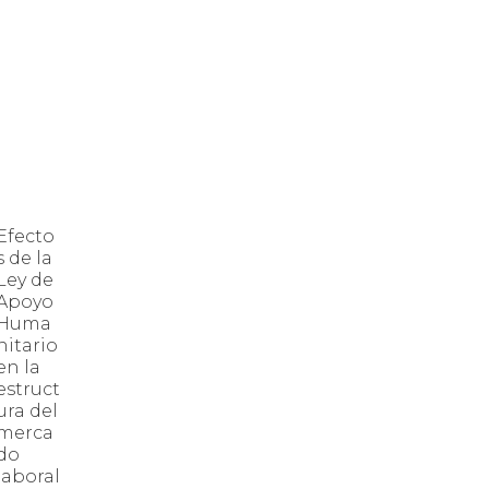
Efecto
s de la
Ley de
Apoyo
Huma
nitario
en la
estruct
ura del
merca
do
laboral